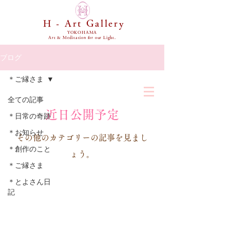
H - Art Gallery
YOKOHAMA
Art & Meditation for our Light.
ブログ
＊ご縁さま
全ての記事
近日公開予定
＊日常の奇跡
＊お知らせ
その他のカテゴリーの記事を見まし
＊創作のこと
ょう。
＊ご縁さま
＊とよさん日
記