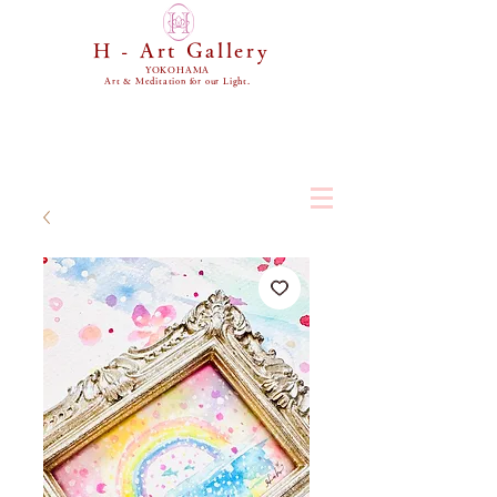
H - Art Gallery
YOKOHAMA
Art & Meditation for our Light.