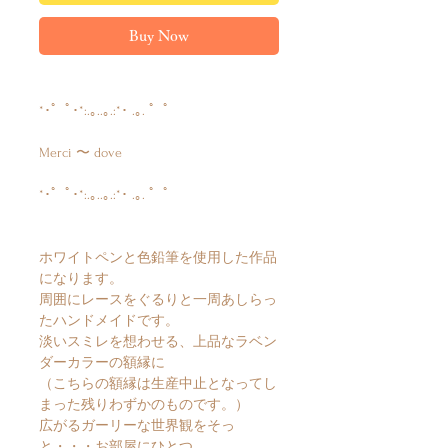
Buy Now
*･゜ﾟ･*:.｡..｡.:*･ .｡. ゜ﾟ
Merci 〜 dove
*･゜ﾟ･*:.｡..｡.:*･ .｡. ゜ﾟ
ホワイトペンと色鉛筆を使用した作品
になります。
周囲にレースをぐるりと一周あしらっ
たハンドメイドです。
淡いスミレを想わせる、上品なラベン
ダーカラーの額縁に
（こちらの額縁は生産中止となってし
まった残りわずかのものです。）
広がるガーリーな世界観をそっ
と・・・お部屋にひとつ。