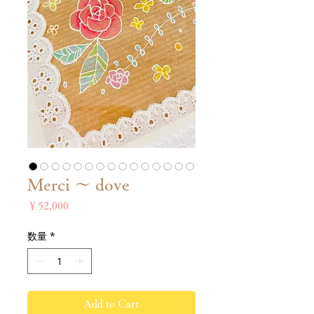
Merci 〜 dove
価
￥52,000
格
数量
*
Add to Cart