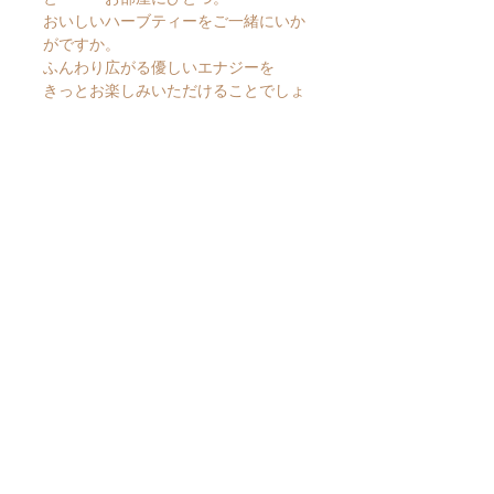
おいしいハーブティーをご一緒にいか
がですか。
ふんわり広がる優しいエナジーを
きっとお楽しみいただけることでしょ
う♪
. . . . . . . . . . . . . . . . . . . . . . . . . . . . . . .
額縁外寸法：
約 423 x 537 mm
UVカットアクリル板使用
. . . . . . . . . . . . . . . . . . . . . . . . . . . . . . .
*Hiroko's Art* for your Light.
Thank you so much.