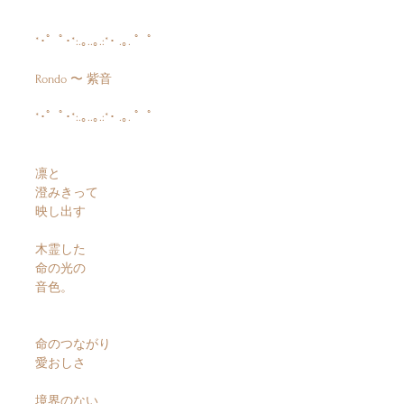
*･゜ﾟ･*:.｡..｡.:*･ .｡. ゜ﾟ
Rondo 〜 紫音
*･゜ﾟ･*:.｡..｡.:*･ .｡. ゜ﾟ
凛と
澄みきって
映し出す
木霊した
命の光の
音色。
命のつながり
愛おしさ
境界のない